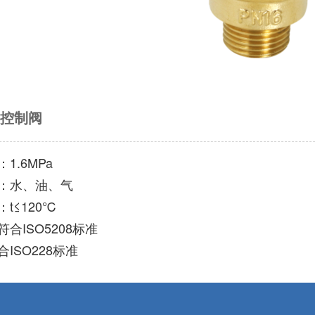
前控制阀
1.6MPa
：水、油、气
t≤120℃
合ISO5208标准
ISO228标准